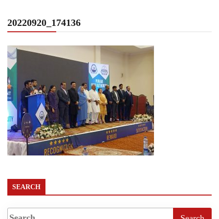
20220920_174136
SEARCH