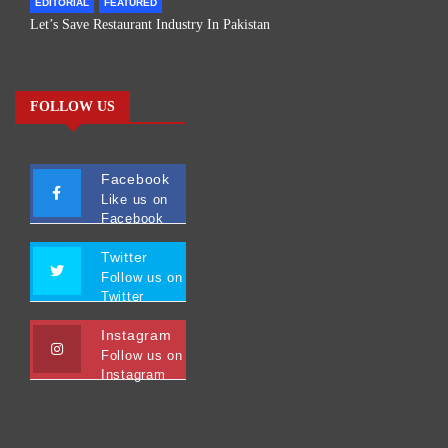
EDITORIAL
FEATURED
Let’s Save Restaurant Industry In Pakistan
FOLLOW US
Facebook
Like us on
Facebook
Twitter
Follow us on
Twitter
Instagram
Follow us on
Instagram